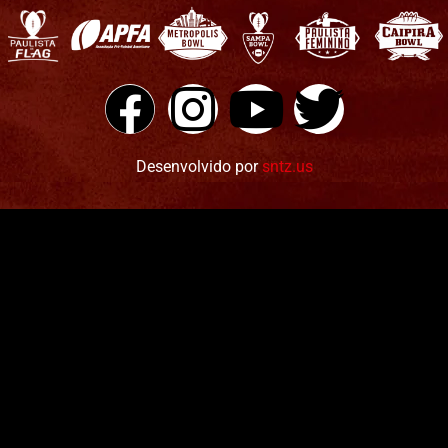
Desenvolvido por
sntz.us