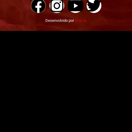
Desenvolvido por
sntz.us