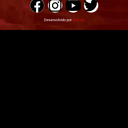
Desenvolvido por
sntz.us