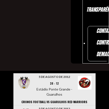
TRANSPARÊN
CONTA
CONTR
DEMAI
5 DE AGOSTO DE 2012
38
-
12
Estádio Ponte Grande -
Guarulhos
CRONOS FOOTBALL VS GUARULHOS RED WARRIORS
5 DE AGOSTO DE 2012