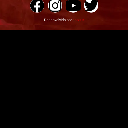
Desenvolvido por
sntz.us