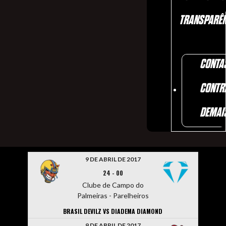
TRANSPARÊN
CONTA
CONTR
DEMAI
9 DE ABRIL DE 2017
24
-
00
Clube de Campo do
Palmeiras - Parelheiros
BRASIL DEVILZ VS DIADEMA DIAMOND
9 DE ABRIL DE 2017