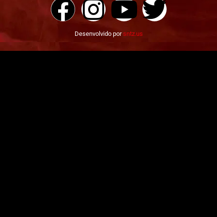
Desenvolvido por
sntz.us