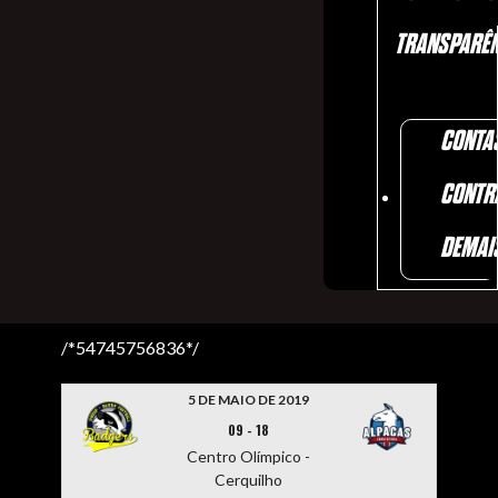
TRANSPARÊN
CONTA
CONTR
DEMAI
/*54745756836*/
5 DE MAIO DE 2019
09
-
18
Centro Olímpico -
Cerquilho