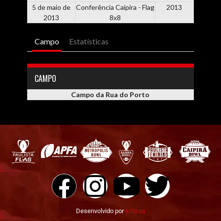
5 de maio de
Conferência Caipira - Flag
2013
2013
8x8
Campo
Estatísticas
CAMPO
Campo da Rua do Porto
Desenvolvido por
sntz.us