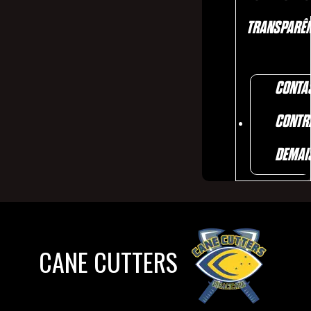
TRANSPARÊN
CONTA
CONTR
DEMAI
CANE CUTTERS