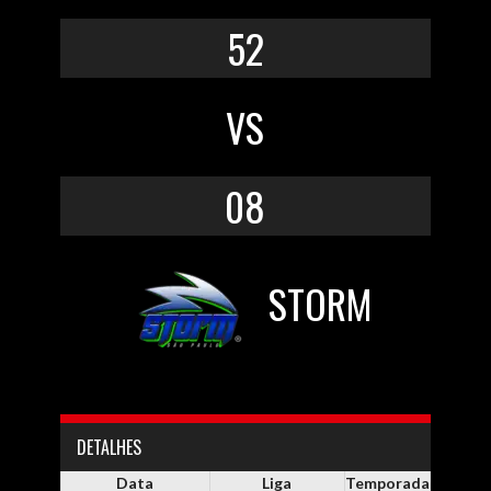
52
VS
08
STORM
DETALHES
Data
Liga
Temporada