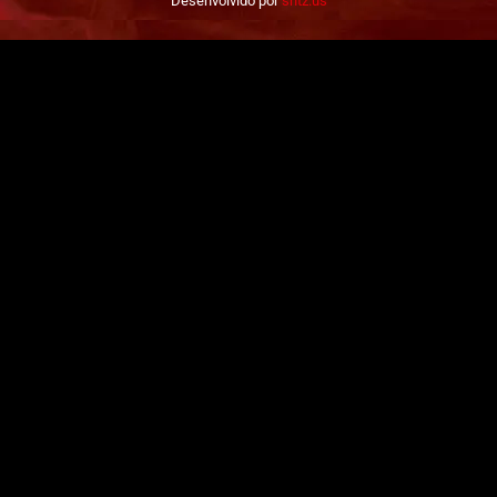
Desenvolvido por
sntz.us