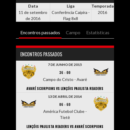
Data
Liga
Temporada
11 de setembro
Conferência Caipira -
2016
de 2016
Flag 8x8
Encontros passados
Campo
Estatísticas
ENCONTROS PASSADOS
7 DE JUNHO DE 2015
36
-
00
Campo do Cristo - Avaré
AVARÉ SCORPIONS VS LENÇÓIS PAULISTA READERS
13 DE ABRIL DE 2014
06
-
60
América Futebol Clube -
Tietê
LENÇÓIS PAULISTA READERS VS AVARÉ SCORPIONS