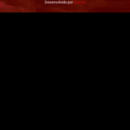
Desenvolvido por
sntz.us