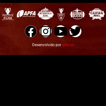
Desenvolvido por
sntz.us