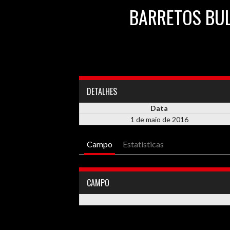
BARRETOS BU
DETALHES
Data
1 de maio de 2016
Campo
Estatísticas
CAMPO