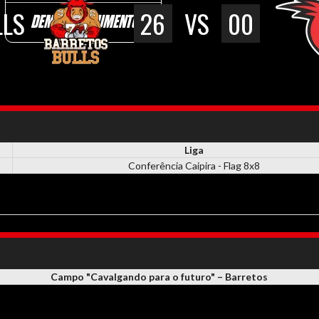
LLS
26
VS
00
DEMAIS DOCUMENTOS
Liga
Conferência Caipira - Flag 8x8
Campo "Cavalgando para o futuro" – Barretos