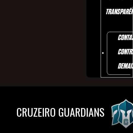
TRANSPARÊN
CONTA
CONTR
DEMAI
CRUZEIRO GUARDIANS