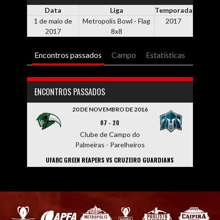
Data
Liga
Temporada
1 de maio de
Metropolis Bowl - Flag
2017
2017
8x8
Encontros passados
Campo
Estatísticas
ENCONTROS PASSADOS
20 DE NOVEMBRO DE 2016
07
-
20
Clube de Campo do
Palmeiras - Parelheiros
UFABC GREEN REAPERS VS CRUZEIRO GUARDIANS