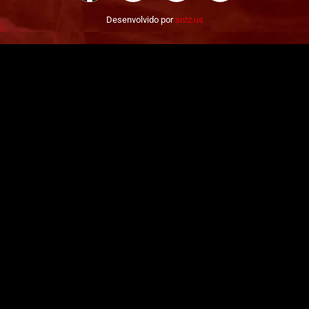
Desenvolvido por
sntz.us