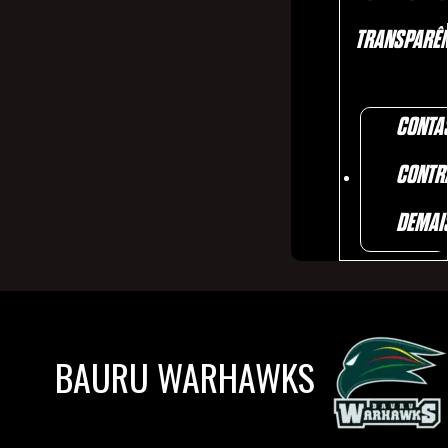
TRANSPARÊN
CONTA
CONTR
DEMAI
BAURU WARHAWKS