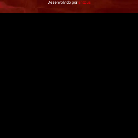
Desenvolvido por
sntz.us