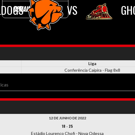
LDOGS
VS
GH
DEMAIS DOCUMENTOS
Liga
Conferência Caipira - Flag 8x8
ticas
12 DE JUNHO DE 2022
18
-
25
Estádio Lourenço Chofi - Nova Odessa