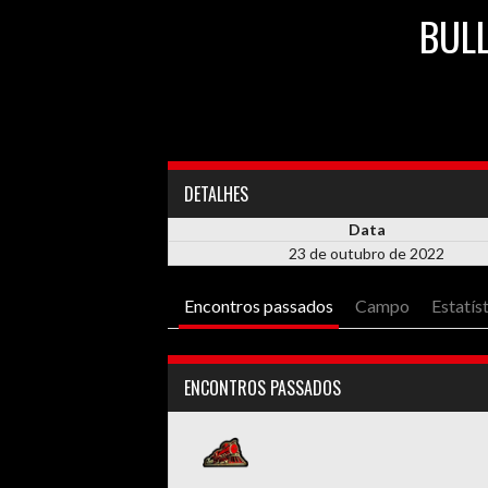
BUL
DETALHES
Data
23 de outubro de 2022
Encontros passados
Campo
Estatís
ENCONTROS PASSADOS