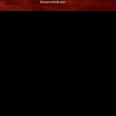
Desenvolvido por
sntz.us