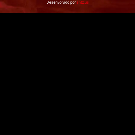
Desenvolvido por
sntz.us