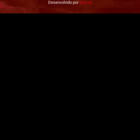
Desenvolvido por
sntz.us