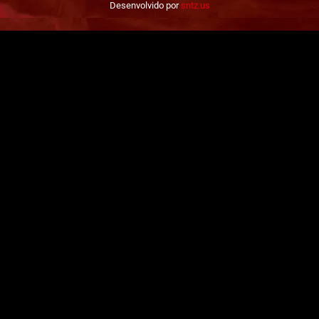
Desenvolvido por
sntz.us