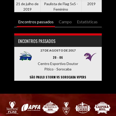
21 de julho de
Paulista de Flag 5x5 -
2019
2019
Feminino
Encontros passados
Campo
Estatísticas
ENCONTROS PASSADOS
27 DE AGOSTO DE 2017
20
-
06
Centro Esportivo Doutor
Pitico - Sorocaba
SÃO PAULO STORM VS SOROCABA VIPERS