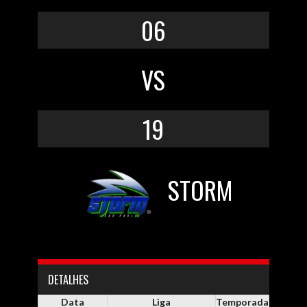
06
VS
19
STORM
DETALHES
Data
Liga
Temporada