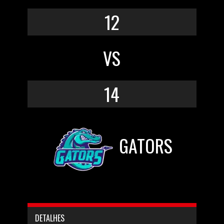
12
VS
14
GATORS
DETALHES