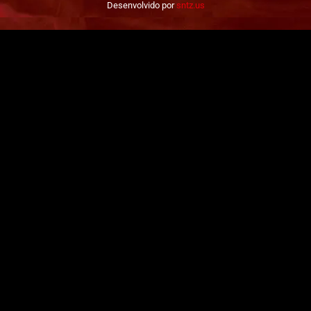
Desenvolvido por
sntz.us