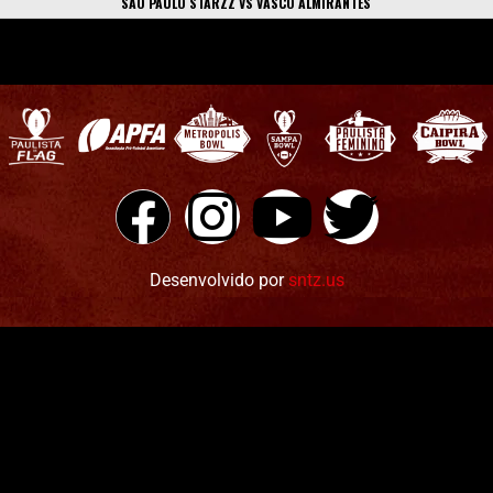
SÃO PAULO STARZZ VS VASCO ALMIRANTES
Desenvolvido por
sntz.us