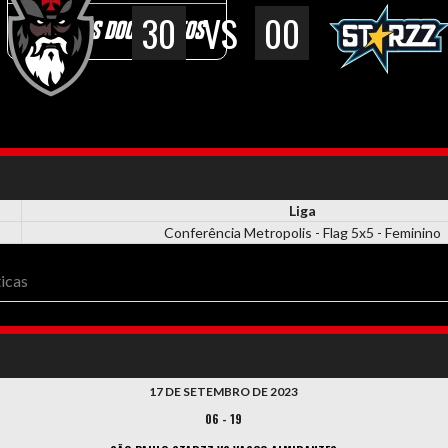
30
VS
00
DEMAIS DOCUMENTOS
Liga
Conferência Metropolis - Flag 5x5 - Feminino
ticas
17 DE SETEMBRO DE 2023
06
-
19