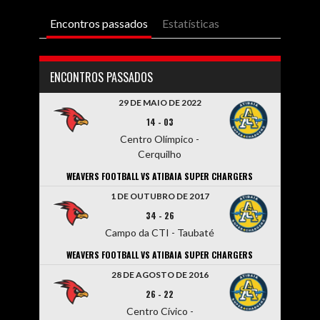
Encontros passados
Estatísticas
ENCONTROS PASSADOS
29 DE MAIO DE 2022
14
-
03
Centro Olímpico -
Cerquilho
WEAVERS FOOTBALL VS ATIBAIA SUPER CHARGERS
1 DE OUTUBRO DE 2017
34
-
26
Campo da CTI - Taubaté
WEAVERS FOOTBALL VS ATIBAIA SUPER CHARGERS
28 DE AGOSTO DE 2016
26
-
22
Centro Cívico -