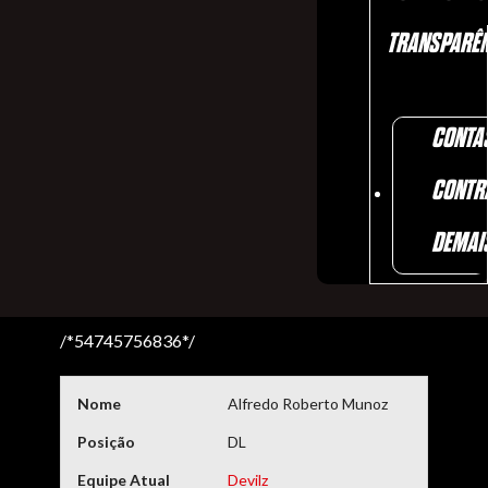
TRANSPARÊN
CONTA
CONTR
DEMAI
/*54745756836*/
Nome
Alfredo Roberto Munoz
Posição
DL
Equipe Atual
Devilz