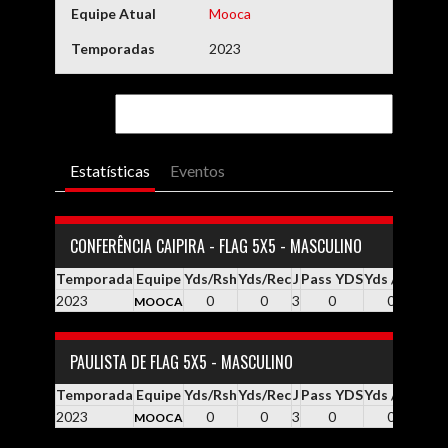
Equipe Atual
Mooca
Temporadas
2023
Estatísticas
Eventos
CONFERÊNCIA CAIPIRA - FLAG 5X5 - MASCULINO
Temporada
Equipe
Yds/Rsh
Yds/Rec
J
Pass YDS
Yds / Pass
Yd
2023
0
0
3
0
0.0
MOOCA
PAULISTA DE FLAG 5X5 - MASCULINO
Temporada
Equipe
Yds/Rsh
Yds/Rec
J
Pass YDS
Yds / Pass
Yd
2023
0
0
3
0
0.0
MOOCA