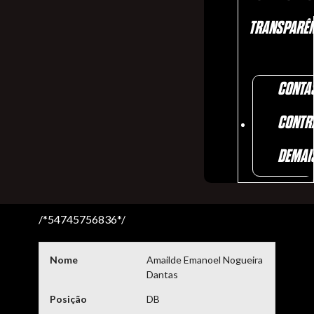
TRANSPARÊN
CONTA
CONTR
DEMAI
/*54745756836*/
Nome
Amailde Emanoel Nogueira
Dantas
Posição
DB