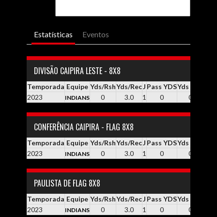
Estatísticas
Eventos
DIVISÃO CAIPIRA LESTE - 8X8
Temporada
Equipe
Yds/Rsh
Yds/Rec
J
Pass YDS
Yds / Pass
Yd
2023
0
3.0
1
0
0.0
INDIANS
CONFERÊNCIA CAIPIRA - FLAG 8X8
Temporada
Equipe
Yds/Rsh
Yds/Rec
J
Pass YDS
Yds / Pass
Yd
2023
0
3.0
1
0
0.0
INDIANS
PAULISTA DE FLAG 8X8
Temporada
Equipe
Yds/Rsh
Yds/Rec
J
Pass YDS
Yds / Pass
Yd
2023
0
3.0
1
0
0.0
INDIANS