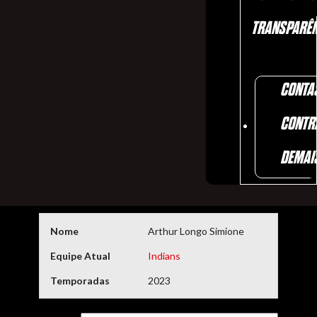
TRANSPARÊN
CONTA
CONTR
DEMAI
Nome
Arthur Longo Simione
Equipe Atual
Indians
Temporadas
2023