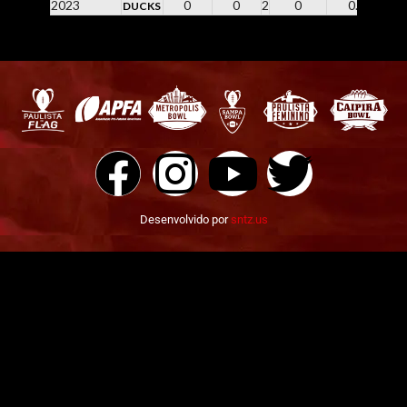
2023
0
0
2
0
0.0
DUCKS
Desenvolvido por
sntz.us