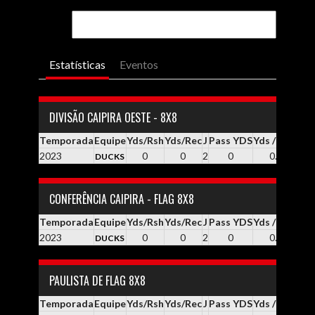
Estatísticas
Eventos
DIVISÃO CAIPIRA OESTE - 8X8
Temporada
Equipe
Yds/Rsh
Yds/Rec
J
Pass YDS
Yds / Pass
Yd
2023
0
0
2
0
0.0
DUCKS
CONFERÊNCIA CAIPIRA - FLAG 8X8
Temporada
Equipe
Yds/Rsh
Yds/Rec
J
Pass YDS
Yds / Pass
Yd
2023
0
0
2
0
0.0
DUCKS
PAULISTA DE FLAG 8X8
Temporada
Equipe
Yds/Rsh
Yds/Rec
J
Pass YDS
Yds / Pass
Yd