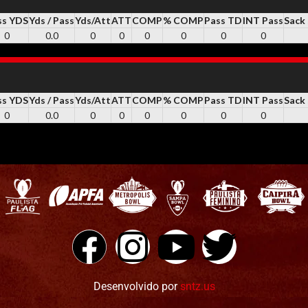
ss YDS
Yds / Pass
Yds/Att
ATT
COMP
% COMP
Pass TD
INT Pass
Sack
0
0.0
0
0
0
0
0
0
ss YDS
Yds / Pass
Yds/Att
ATT
COMP
% COMP
Pass TD
INT Pass
Sack
0
0.0
0
0
0
0
0
0
Desenvolvido por
sntz.us