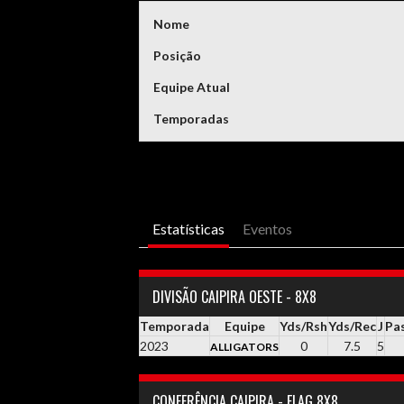
Nome
Posição
Equipe Atual
Temporadas
Estatísticas
Eventos
DIVISÃO CAIPIRA OESTE - 8X8
Temporada
Equipe
Yds/Rsh
Yds/Rec
J
Pa
2023
0
7.5
5
ALLIGATORS
CONFERÊNCIA CAIPIRA - FLAG 8X8