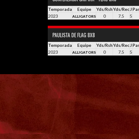
Temporada
Equipe
Yds/Rsh
Yds/Rec
J
Pa
2023
0
7.5
5
ALLIGATORS
PAULISTA DE FLAG 8X8
Temporada
Equipe
Yds/Rsh
Yds/Rec
J
Pa
2023
0
7.5
5
ALLIGATORS