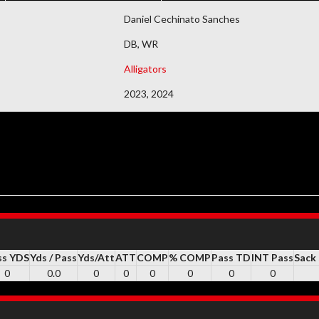
DEMAIS DOCUMENTOS
Daniel Cechinato Sanches
DB, WR
Alligators
2023, 2024
ss YDS
Yds / Pass
Yds/Att
ATT
COMP
% COMP
Pass TD
INT Pass
Sack
0
0.0
0
0
0
0
0
0