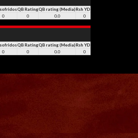
 sofridos
QB Rating
QB rating (Media)
Rsh YDS
RSH
Rsh TD
REC
Rec Y
0
0
0.0
0
0
1
8
60
 sofridos
QB Rating
QB rating (Media)
Rsh YDS
RSH
Rsh TD
REC
Rec Y
0
0
0.0
0
0
1
8
60