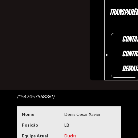
TRANSPARÊN
CONTA
CONTR
DEMAI
/*54745756836*/
Nome
Denis Cesar Xavier
Posição
LB
Equipe Atual
Ducks