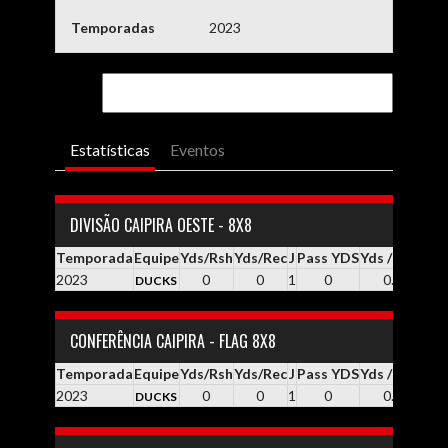
Temporadas
2023
Estatísticas
Eventos
DIVISÃO CAIPIRA OESTE - 8X8
Temporada
Equipe
Yds/Rsh
Yds/Rec
J
Pass YDS
Yds / Pass
Yd
2023
0
0
1
0
0.0
DUCKS
CONFERÊNCIA CAIPIRA - FLAG 8X8
Temporada
Equipe
Yds/Rsh
Yds/Rec
J
Pass YDS
Yds / Pass
Yd
2023
0
0
1
0
0.0
DUCKS