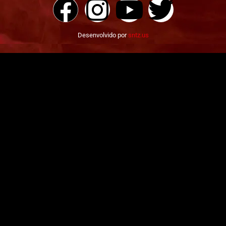
Desenvolvido por
sntz.us