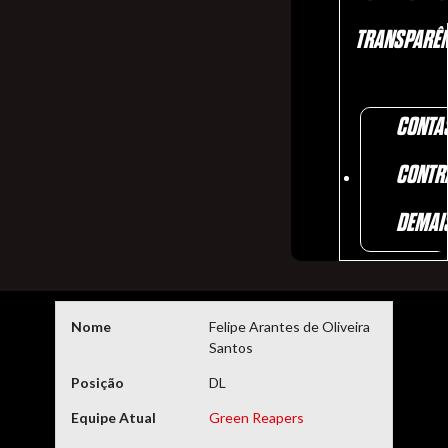
TRANSPARÊN
CONTA
CONTR
DEMAI
Nome
Felipe Arantes de Oliveira
Santos
Posição
DL
Equipe Atual
Green Reapers