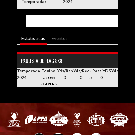
Temporadas
2024
Estatísticas
Eventos
PAULISTA DE FLAG 8X8
Temporada
Equipe
Yds/Rsh
Yds/Rec
J
Pass YDS
Yds / Pass
Y
2024
0
0
5
0
0.0
GREEN
REAPERS