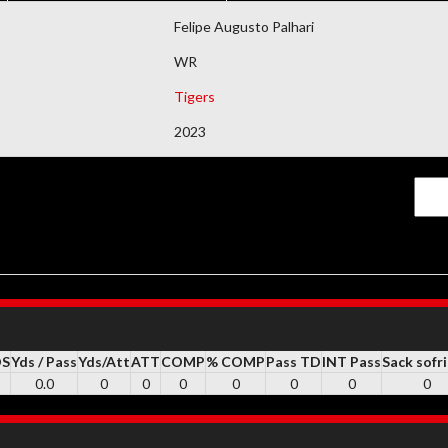
DEMAIS DOCUMENTOS
Felipe Augusto Palhari
WR
Tigers
2023
DS
Yds / Pass
Yds/Att
ATT
COMP
% COMP
Pass TD
INT Pass
Sack sofr
0.0
0
0
0
0
0
0
0