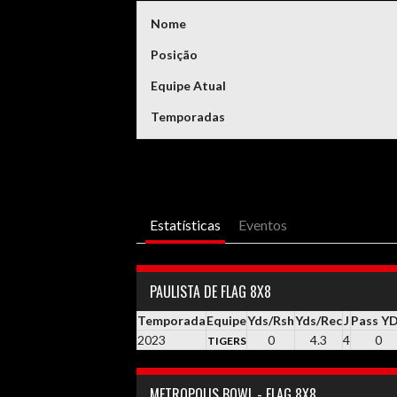
Nome
Posição
Equipe Atual
Temporadas
Estatísticas
Eventos
PAULISTA DE FLAG 8X8
Temporada
Equipe
Yds/Rsh
Yds/Rec
J
Pass Y
2023
0
4.3
4
0
TIGERS
METROPOLIS BOWL - FLAG 8X8