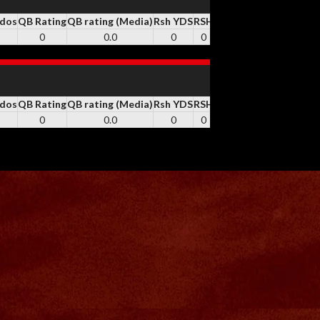
idos
QB Rating
QB rating (Media)
Rsh YDS
RSH
Rsh TD
REC
Rec YDS
Y
0
0.0
0
0
0
3
13
idos
QB Rating
QB rating (Media)
Rsh YDS
RSH
Rsh TD
REC
Rec YDS
Y
0
0.0
0
0
0
3
13