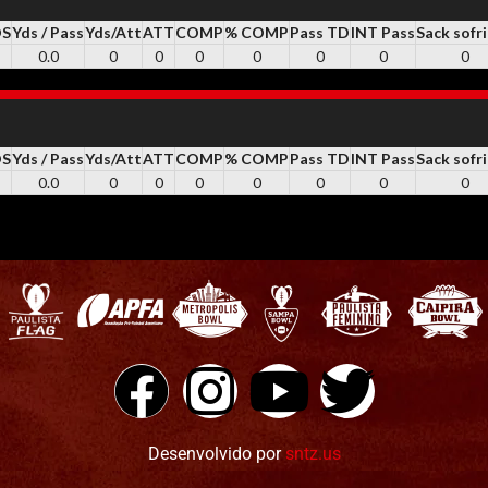
DS
Yds / Pass
Yds/Att
ATT
COMP
% COMP
Pass TD
INT Pass
Sack sofr
0.0
0
0
0
0
0
0
0
DS
Yds / Pass
Yds/Att
ATT
COMP
% COMP
Pass TD
INT Pass
Sack sofr
0.0
0
0
0
0
0
0
0
Desenvolvido por
sntz.us