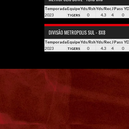
Temporada
Equipe
Yds/Rsh
Yds/Rec
J
Pass Y
2023
0
4.3
4
0
TIGERS
DIVISÃO METROPOLIS SUL - 8X8
Temporada
Equipe
Yds/Rsh
Yds/Rec
J
Pass Y
2023
0
4.3
4
0
TIGERS