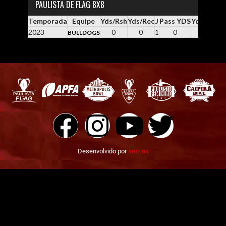
PAULISTA DE FLAG 8X8
Temporada
Equipe
Yds/Rsh
Yds/Rec
J
Pass YDS
Yds / Pass
2023
0
0
1
0
0.0
BULLDOGS
Desenvolvido por
sntz.us