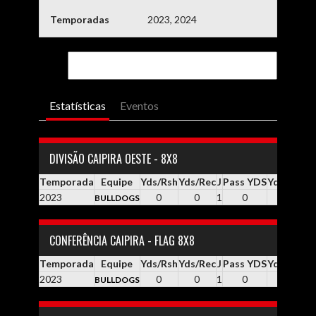
Temporadas
2023, 2024
Estatísticas
Eventos
DIVISÃO CAIPIRA OESTE - 8X8
Temporada
Equipe
Yds/Rsh
Yds/Rec
J
Pass YDS
Yds / Pass
2023
0
0
1
0
0.0
BULLDOGS
CONFERÊNCIA CAIPIRA - FLAG 8X8
Temporada
Equipe
Yds/Rsh
Yds/Rec
J
Pass YDS
Yds / Pass
2023
0
0
1
0
0.0
BULLDOGS