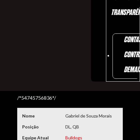
TRANSPARÊN
CONTA
CONTR
DEMAI
/*54745756836*/
Nome
Gabriel de Souza Morais
Posição
DL, QB
Equipe Atual
Bulldogs