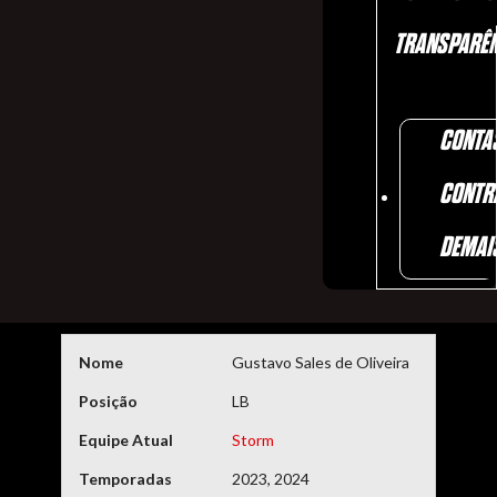
TRANSPARÊN
CONTA
CONTR
DEMAI
Nome
Gustavo Sales de Oliveira
Posição
LB
Equipe Atual
Storm
Temporadas
2023, 2024