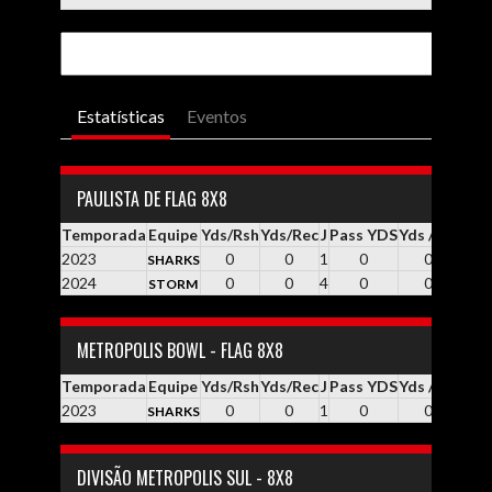
Estatísticas
Eventos
PAULISTA DE FLAG 8X8
Temporada
Equipe
Yds/Rsh
Yds/Rec
J
Pass YDS
Yds / Pass
Yd
2023
0
0
1
0
0.0
SHARKS
2024
0
0
4
0
0.0
STORM
METROPOLIS BOWL - FLAG 8X8
Temporada
Equipe
Yds/Rsh
Yds/Rec
J
Pass YDS
Yds / Pass
Yd
2023
0
0
1
0
0.0
SHARKS
DIVISÃO METROPOLIS SUL - 8X8