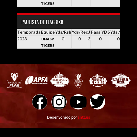
TIGERS
PAULISTA DE FLAG 8X8
Temporada
Equipe
Yds/Rsh
Yds/Rec
J
Pass YDS
Yds / Pass
Yd
2023
0
0
3
0
0.0
UNASP
TIGERS
Desenvolvido por
sntz.us