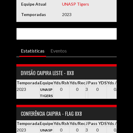
Equipe Atual
UNASP Tigers
Temporadas
2023
Estatísticas
Eventos
DIVISÃO CAIPIRA LESTE - 8X8
Temporada
Equipe
Yds/Rsh
Yds/Rec
J
Pass YDS
Yds / Pass
Yd
2023
0
0
3
0
0.0
UNASP
TIGERS
CONFERÊNCIA CAIPIRA - FLAG 8X8
Temporada
Equipe
Yds/Rsh
Yds/Rec
J
Pass YDS
Yds / Pass
Yd
2023
0
0
3
0
0.0
UNASP