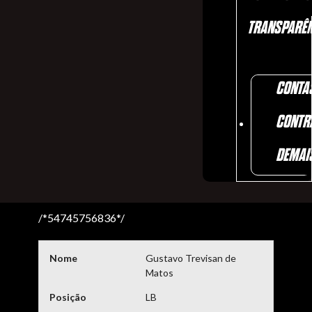
TRANSPARÊN
CONTA
CONTR
DEMAI
/*54745756836*/
Nome
Gustavo Trevisan de
Matos
Posição
LB