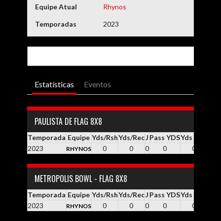
Equipe Atual
Rhynos
Temporadas
2023
Estatísticas
Eventos
PAULISTA DE FLAG 8X8
Temporada
Equipe
Yds/Rsh
Yds/Rec
J
Pass YDS
Yds / Pass
Yd
2023
0
0
0
0
0.0
RHYNOS
METROPOLIS BOWL - FLAG 8X8
Temporada
Equipe
Yds/Rsh
Yds/Rec
J
Pass YDS
Yds / Pass
Yd
2023
0
0
0
0
0.0
RHYNOS