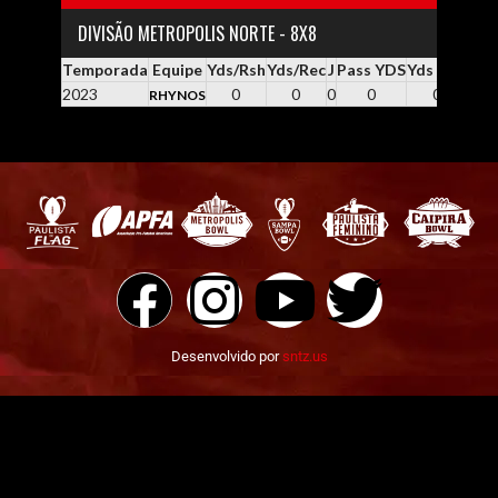
DIVISÃO METROPOLIS NORTE - 8X8
Temporada
Equipe
Yds/Rsh
Yds/Rec
J
Pass YDS
Yds / Pass
Yd
2023
0
0
0
0
0.0
RHYNOS
Desenvolvido por
sntz.us