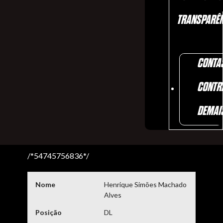
TRANSPARÊN
CONTA
CONTR
DEMAI
/*54745756836*/
Nome
Henrique Simões Machado
Alves
Posição
DL