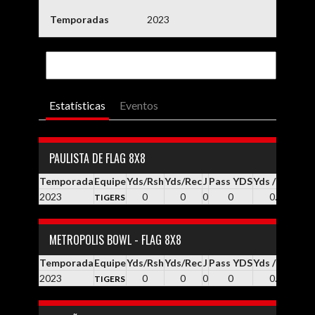
Temporadas
2023
Estatísticas
Eventos
PAULISTA DE FLAG 8X8
Temporada
Equipe
Yds/Rsh
Yds/Rec
J
Pass YDS
Yds / Pass
Yd
2023
0
0
0
0
0.0
TIGERS
METROPOLIS BOWL - FLAG 8X8
Temporada
Equipe
Yds/Rsh
Yds/Rec
J
Pass YDS
Yds / Pass
Yd
2023
0
0
0
0
0.0
TIGERS