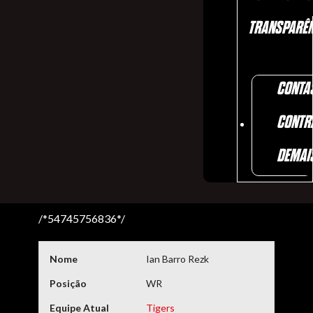
TRANSPARÊN
CONTA
CONTR
DEMAI
/*54745756836*/
Nome
Ian Barro Rezk
Posição
WR
Equipe Atual
Tigers