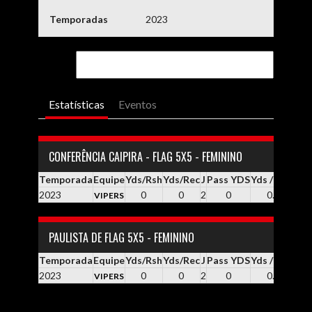
Temporadas
2023
Estatísticas
Eventos
CONFERÊNCIA CAIPIRA - FLAG 5X5 - FEMININO
Temporada
Equipe
Yds/Rsh
Yds/Rec
J
Pass YDS
Yds / Pass
Yd
2023
0
0
2
0
0.0
VIPERS
PAULISTA DE FLAG 5X5 - FEMININO
Temporada
Equipe
Yds/Rsh
Yds/Rec
J
Pass YDS
Yds / Pass
Yd
2023
0
0
2
0
0.0
VIPERS