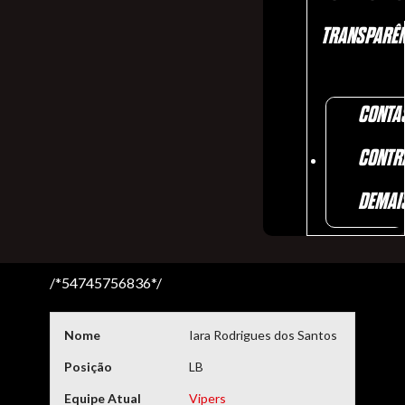
TRANSPARÊN
CONTA
CONTR
DEMAI
/*54745756836*/
Nome
Iara Rodrigues dos Santos
Posição
LB
Equipe Atual
Vipers