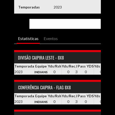
Temporadas
2023
Estatísticas
Eventos
DIVISÃO CAIPIRA LESTE - 8X8
Temporada
Equipe
Yds/Rsh
Yds/Rec
J
Pass YDS
Yds / Pass
Yd
2023
0
0
3
0
0.0
INDIANS
CONFERÊNCIA CAIPIRA - FLAG 8X8
Temporada
Equipe
Yds/Rsh
Yds/Rec
J
Pass YDS
Yds / Pass
Yd
2023
0
0
3
0
0.0
INDIANS