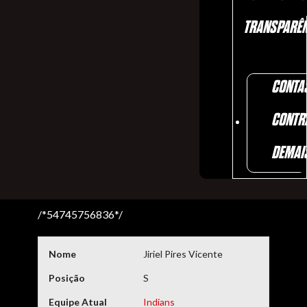
TRANSPARÊN
CONTA
CONTR
DEMAI
/*54745756836*/
Nome
Jiriel Pires Vicente
Posição
S
Equipe Atual
Indians