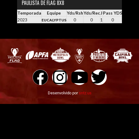
PAULISTA DE FLAG 8X8
Temporada
Equipe
Yds/Rsh
Yds/Rec
J
Pass YDS
Yds / Pa
2023
0
0
1
0
0.0
EUCALYPTUS
Desenvolvido por
sntz.us