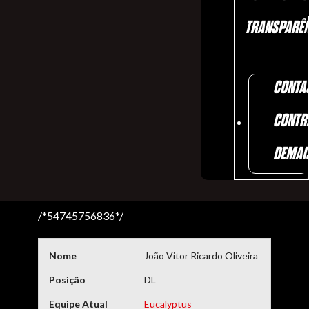
TRANSPARÊN
CONTA
CONTR
DEMAI
/*54745756836*/
Nome
João Vitor Ricardo Oliveira
Posição
DL
Equipe Atual
Eucalyptus