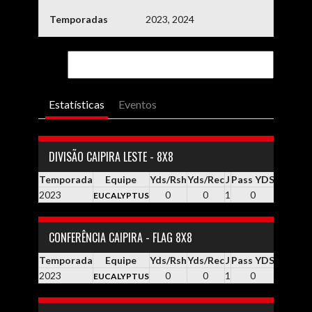
Temporadas
2023, 2024
Estatísticas
Eventos
DIVISÃO CAIPIRA LESTE - 8X8
Temporada
Equipe
Yds/Rsh
Yds/Rec
J
Pass YDS
Yds / Pa
2023
0
0
1
0
0.0
EUCALYPTUS
CONFERÊNCIA CAIPIRA - FLAG 8X8
Temporada
Equipe
Yds/Rsh
Yds/Rec
J
Pass YDS
Yds / Pa
2023
0
0
1
0
0.0
EUCALYPTUS