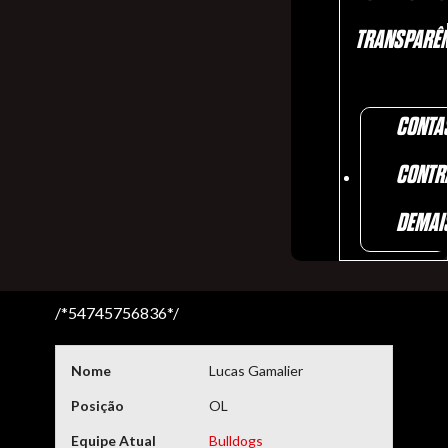
TRANSPARÊN
CONTA
CONTR
DEMAI
/*54745756836*/
Nome
Lucas Gamalier
Posição
OL
Equipe Atual
Bulldogs