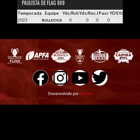
PAULISTA DE FLAG 8X8
Temporada
Equipe
Yds/Rsh
Yds/Rec
J
Pass YDS
Yds / Pass
2023
0
0
0
0
0.0
BULLDOGS
Desenvolvido por
sntz.us