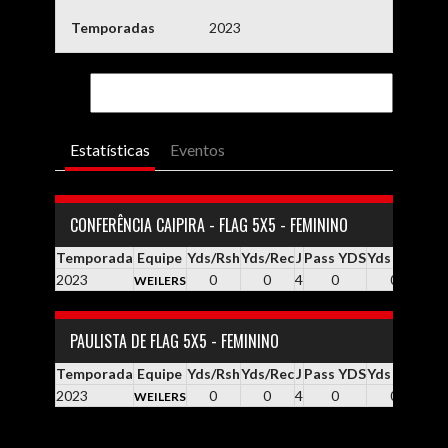
Temporadas
2023
Estatísticas
Eventos
CONFERÊNCIA CAIPIRA - FLAG 5X5 - FEMININO
Temporada
Equipe
Yds/Rsh
Yds/Rec
J
Pass YDS
Yds / Pass
Y
2023
0
0
4
0
0.0
WEILERS
PAULISTA DE FLAG 5X5 - FEMININO
Temporada
Equipe
Yds/Rsh
Yds/Rec
J
Pass YDS
Yds / Pass
Y
2023
0
0
4
0
0.0
WEILERS