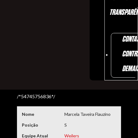
TRANSPARÊN
CONTA
CONTR
DEMAI
/*54745756836*/
Nome
Marcela Taveira Flauzino
Posição
S
Equipe Atual
Weilers