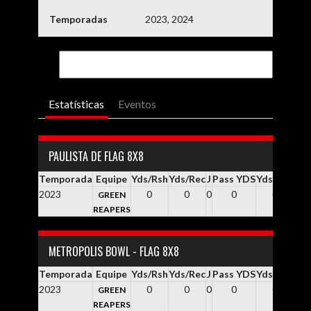
Temporadas
2023, 2024
Estatísticas
Eventos
PAULISTA DE FLAG 8X8
Temporada
Equipe
Yds/Rsh
Yds/Rec
J
Pass YDS
Yds / Pass
Y
2023
0
0
0
0
0.0
GREEN
REAPERS
METROPOLIS BOWL - FLAG 8X8
Temporada
Equipe
Yds/Rsh
Yds/Rec
J
Pass YDS
Yds / Pass
Y
2023
0
0
0
0
0.0
GREEN
REAPERS