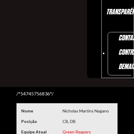
TRANSPARÊN
CONTA
CONTR
DEMAI
/*54745756836*/
Nome
Nicholas Martins Nagano
Posição
CB, DB
Equipe Atual
Green Reapers