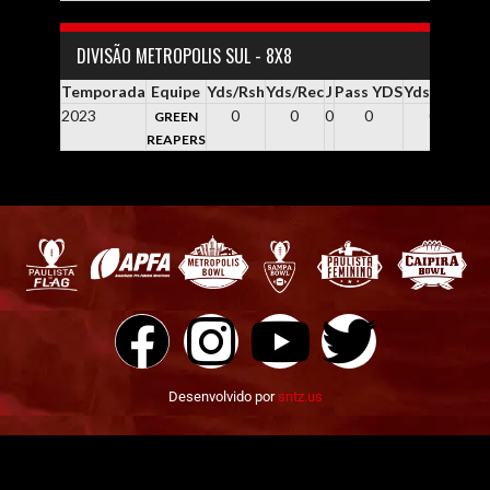
DIVISÃO METROPOLIS SUL - 8X8
Temporada
Equipe
Yds/Rsh
Yds/Rec
J
Pass YDS
Yds / Pass
Y
2023
0
0
0
0
0.0
GREEN
REAPERS
Desenvolvido por
sntz.us