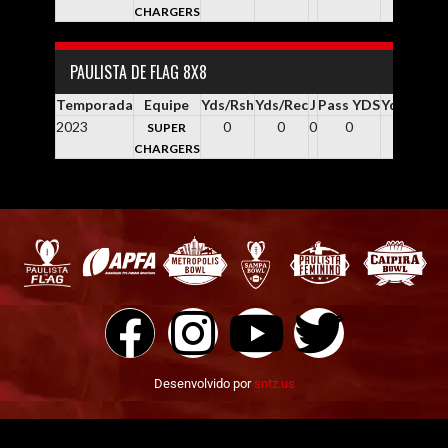
CHARGERS
PAULISTA DE FLAG 8X8
Temporada
Equipe
Yds/Rsh
Yds/Rec
J
Pass YDS
Yds / Pass
2023
0
0
0
0
0.0
SUPER
CHARGERS
Desenvolvido por
sntz.us