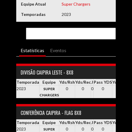
Equipe Atual
Super Chargers
Temporadas
2023
Estatísticas
Eventos
DIVISÃO CAIPIRA LESTE - 8X8
Temporada
Equipe
Yds/Rsh
Yds/Rec
J
Pass YDS
Yds / Pass
2023
0
0
0
0
0.0
SUPER
CHARGERS
CONFERÊNCIA CAIPIRA - FLAG 8X8
Temporada
Equipe
Yds/Rsh
Yds/Rec
J
Pass YDS
Yds / Pass
2023
0
0
0
0
0.0
SUPER