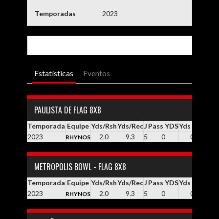
Temporadas
2023
Estatísticas
Eventos
PAULISTA DE FLAG 8X8
Temporada
Equipe
Yds/Rsh
Yds/Rec
J
Pass YDS
Yds / Pass
Yd
2023
2.0
9.3
5
0
0.0
RHYNOS
METROPOLIS BOWL - FLAG 8X8
Temporada
Equipe
Yds/Rsh
Yds/Rec
J
Pass YDS
Yds / Pass
Yd
2023
2.0
9.3
5
0
0.0
RHYNOS