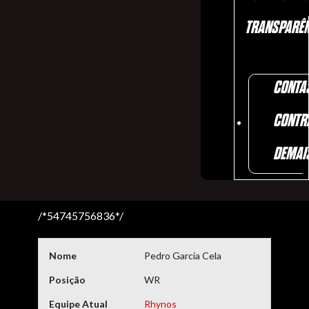
TRANSPARÊN
CONTA
CONTR
DEMAI
/*54745756836*/
Nome
Pedro Garcia Cela
Posição
WR
Equipe Atual
Rhynos