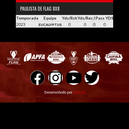
PAULISTA DE FLAG 8X8
Temporada
Equipe
Yds/Rsh
Yds/Rec
J
Pass YDS
Yds / Pa
2023
0
0
0
0
0.0
EUCALYPTUS
Desenvolvido por
sntz.us