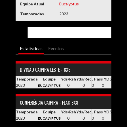
Equipe Atual
Eucalyptus
Temporadas
2023
Estatísticas
Eventos
DIVISÃO CAIPIRA LESTE - 8X8
Temporada
Equipe
Yds/Rsh
Yds/Rec
J
Pass YDS
Yds / Pa
2023
0
0
0
0
0.0
EUCALYPTUS
CONFERÊNCIA CAIPIRA - FLAG 8X8
Temporada
Equipe
Yds/Rsh
Yds/Rec
J
Pass YDS
Yds / Pa
2023
0
0
0
0
0.0
EUCALYPTUS