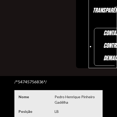
TRANSPARÊN
CONTA
CONTR
DEMAI
/*54745756836*/
Nome
Pedro Henrique Pinheiro
Gadêlha
Posição
LB