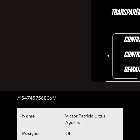
TRANSPARÊN
CONTA
CONTR
DEMAI
/*54745756836*/
Nome
Victor Patricio Urzua
Aguilera
Posição
OL