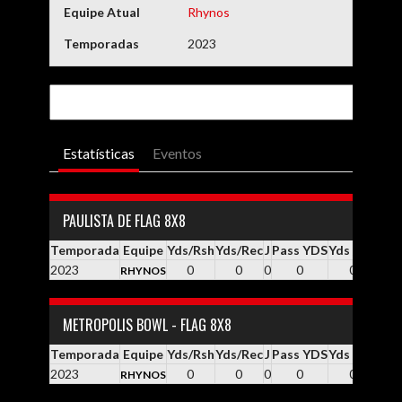
Equipe Atual
Rhynos
Temporadas
2023
Estatísticas
Eventos
PAULISTA DE FLAG 8X8
Temporada
Equipe
Yds/Rsh
Yds/Rec
J
Pass YDS
Yds / Pass
Yd
2023
0
0
0
0
0.0
RHYNOS
METROPOLIS BOWL - FLAG 8X8
Temporada
Equipe
Yds/Rsh
Yds/Rec
J
Pass YDS
Yds / Pass
Yd
2023
0
0
0
0
0.0
RHYNOS