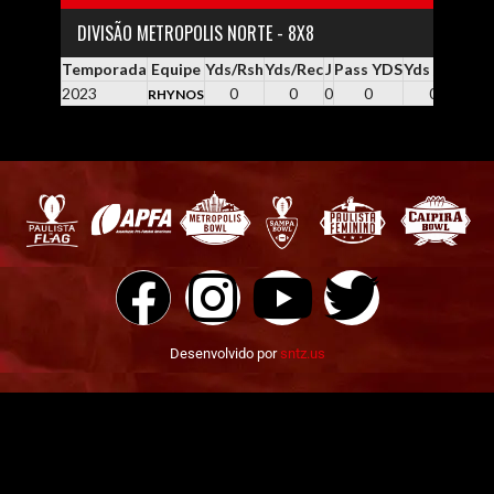
DIVISÃO METROPOLIS NORTE - 8X8
Temporada
Equipe
Yds/Rsh
Yds/Rec
J
Pass YDS
Yds / Pass
Yd
2023
0
0
0
0
0.0
RHYNOS
Desenvolvido por
sntz.us