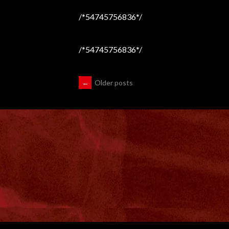
/*54745756836*/
/*54745756836*/
←
Older posts