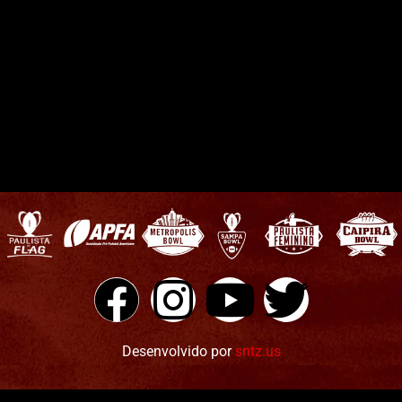
Desenvolvido por
sntz.us