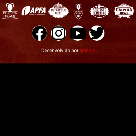
Desenvolvido por
sntz.us