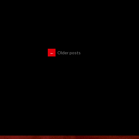
←
Older posts