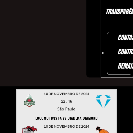
TRANSPARÊN
CONTA
CONTR
DEMAI
10 DE NOVEMBRO DE 2024
33
-
19
São Paulo
LOCOMOTIVES FA VS DIADEMA DIAMOND
10 DE NOVEMBRO DE 2024