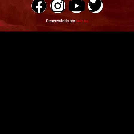
Desenvolvido por
sntz.us