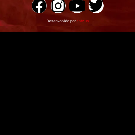
Desenvolvido por
sntz.us