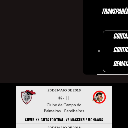
TRANSPARÊN
CONTA
CONTR
DEMAI
20 DE MAIO DE 2018
06
-
00
Clube de Campo do
Palmeiras - Parelheiros
SILVER KNIGHTS FOOTBALL VS MACKENZIE MOHAWKS
20 DE MAIO DE 2018